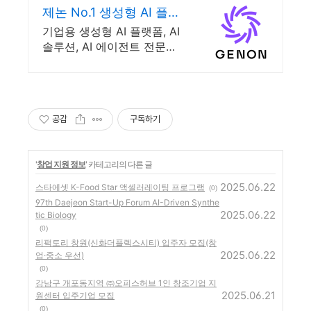
제논 No.1 생성형 AI 플랫
폼
기업용 생성형 AI 플랫폼, AI
솔루션, AI 에이전트 전문기
업 제논입니다. 금융 및 공공
기관이 선택한 보안 환경과
안정적인 인프라를 제공합니
다.
공감
구독하기
'
창업 지원 정보
' 카테고리의 다른 글
2025.06.22
스타에셋 K-Food Star 액셀러레이팅 프로그램
(0)
97th Daejeon Start-Up Forum AI-Driven Synthe
2025.06.22
tic Biology
(0)
리팩토리 창원(신화더플렉스시티) 입주자 모집(창
2025.06.22
업·중소 우선)
(0)
강남구 개포동지역 ㈜오피스허브 1인 창조기업 지
2025.06.21
원센터 입주기업 모집
(0)