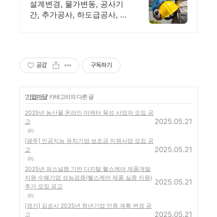
용역 실적과 수행능력 보
설계변경, 물가변동, 공사기
유
간, 추가공사, 하도급공사, 공
사 종류별 클레임용역. 정부&
민간&해외&하도급 공사, 발
주자&시공사&하도급사를 위
한 클레임 컨설팅.
공감
구독하기
'
기업마당
' 카테고리의 다른 글
2025년 농산물 온라인 마케터 육성 사업자 모집 공
2025.05.21
고
(0)
[광주] 인공지능 유치기업 보조금 지원사업 모집 공
2025.05.21
고
(0)
2025년 퍼스널랩 기반 디지털 헬스케어 제품개발
지원 수혜기업 성능검증(헬스케어 제품 실증 지원)
2025.05.21
추가 모집 공고
(0)
[경기] 김포시 2025년 청년기업 인증 계획 변경 공
2025.05.21
고