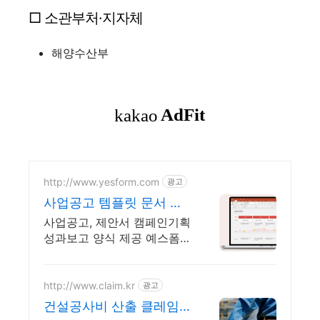
□ 소관부처·지자체
해양수산부
http://www.yesform.com
광고
사업공고 템플릿 문서 자
동 편집
사업공고, 제안서 캠페인기획
성과보고 양식 제공 예스폼
에디터로 자동작성! 모바일에
서도 가능
http://www.claim.kr
광고
건설공사비 산출 클레임