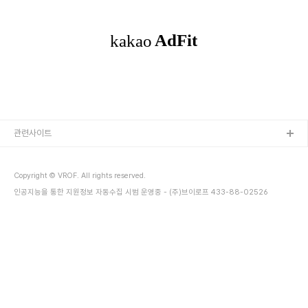
정보는 https://www.k-startup.go.kr/web/contents/bizpbanc-ongoing.do?
schM=view&pbancSn=171299 에서 확인하실 수 있습니다.[상세내용]□ 공고명
2024년 서울창업센터 관악 11월 IT특화 멘토 □ 사업명서울창업센터 관악 □ 지원분야시
설ㆍ공간ㆍ보육 □ 지원 지역서울 □ 주관 기관서울..
관련사이트
Copyright © VROF. All rights reserved.
인공지능을 통한 지원정보 자동수집 시범 운영중 - (주)브이로프 433-88-02526