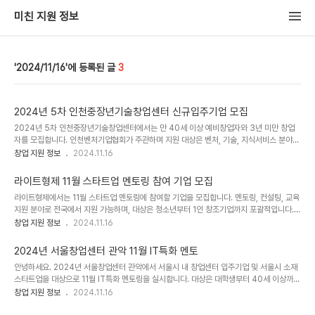
미친 지원 정보
2024/11/16
3
2024년 5차 인천중장년기술창업센터 신규입주기업 모집
2024년 5차 인천중장년기술창업센터에서는 만 40세 이상 예비창업자와 3년 미만 창업
자를 모집합니다. 인천벤처기업협회가 주관하며 지원 대상은 벤처, 기술, 지식서비스 분야
사업자 등이며, 금융, 보험업은 제외됩니다. (사)인천벤처기업협회에 문의하세요.[상세내
창업 지원 정보
2024.11.16
용]□ 공고명2024년 5차 인천중장년기술창업센터 신규입주기업 모집 □ 사업명중장년 기
술창업센터 지원사업 □ 지원분야시설ㆍ공간ㆍ보육 □ 지원 지역인천 □ 주관 기관(사)인천
라이트형제 11월 스타트업 멘토링 참여 기업 모집
벤처기업협회 인천중장년기술창업센터 □ 지원 대상일반인,일반기업,1인 창조기업 □ 지원
라이트형제에서는 11월 스타트업 멘토링에 참여할 기업을 모집합니다. 멘토링, 컨설팅, 교육
연령만 40세 이상 □ 지원 가능 창업 기간예비창업자,1년미만,2년미만,3년미만 □ 접수 시
지원 분야로 전국에서 지원 가능하며, 대상은 청소년부터 1인 창조기업까지 포괄적입니다.
작일20241115 □ 접수 마감일20241127 □ 문의 연락처0327263883 □ 기관 구분
지원 대상은 예비창업자와 중소기업 대표자로 제한되지 않습니다. 접수 기간은 2024년 11
창업 지원 정보
2024.11.16
민간 □..
월 14일부터 28일까지이며, 문의는 07079311040으로 연락해 주세요.[상세내용]□ 공
고명라이트형제 11월 스타트업 멘토링 참여 기업 모집 □ 사업명라이트형제 11월 스타트업
2024년 서울창업센터 관악 11월 IT특화 멘토
멘토링 참여 기업 모집 □ 지원분야멘토링ㆍ컨설팅ㆍ교육 □ 지원 지역전국 □ 주관 기관주
안녕하세요. 2024년 서울창업센터 관악에서 서울시 내 창업센터 입주기업 및 서울시 소재
식회사 라이트형제 □ 지원 대상청소년,대학생,일반인,대학,연구기관,일반기업,1인 창조기업
스타트업을 대상으로 11월 IT특화 멘토링을 실시합니다. 대상은 대학생부터 40세 이상까지
□ 지원 연령만 20세 미만,만 20세 이상 ~ 만 39세 이하,만 40세 이상 □ 지..
로, 창업 경험은 1년 미만부터 10년 미만까지 가능합니다. 접수 기간은 2024년 11월 15일
창업 지원 정보
2024.11.16
부터 22일까지이며, 문의는 028885599로 해주시기 바랍니다. 해당 공고에 대한 상세