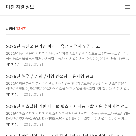
미친 지원 정보
경남
1247
2025년 농산물 온라인 마케터 육성 사업자 모집 공고
2025년 농산물 온라인 마케터 육성 사업자를 중소기업을 대상으로 모집하는 공고입니다.
국산 농축산물을 생산하거나 가공하는 농가 및 기업이 지원 대상이며, 온라인 매출 규모에
따라 시작, 성장, 도약 단계로 나누어 맞춤형 지원이 진행됩니다. 교육, 컨설팅, 콘텐츠, 기획
기업마당
2025.05.21
전, 홍보지원, 구매상담회 등의 프로그램이 제공되며, 신청기간은 2025년 5월 16일부터
30일까지이며 사업수행기관은 한국농수산식품유통공사입니다. 소관부처는 농림축산식품
2025년 해운부문 외부사업 컨설팅 지원사업 공고
부입니다.[상세내용]□ 공고 제목2025년 농산물 온라인 마케터 육성 사업자 모집 공고 □
2025년 해운부문 외부사업 컨설팅 지원사업은 한국해양교통안전공단에서 중소기업을 대
지원대상중소기업 □ 신청기간20250516 ~ 20250530 □ 사업개요한국농수산식품유
상으로 진행되며, 해운부문 온실가스 감축을 위한 사업을 활성화하고자 합니다. 참여 기업은
통공사에서 「2025년 농산물 온라인 마케터 육성 사업자」를 모집합니다.☞ 국산 농축산물
조직 경계 외부 또는 비할당 대상 업체로, 온실가스 감축사업에 참여를 희망하는 기업입니
기업마당
2025.05.21
을 생..
다. 컨설팅 지원은 자료수집, 사업계획서 작성, 타당성 평가 대응 등을 포함하며, 신청기간은
2025년 5월 21일부터 6월 4일까지이며, 사업수행기관은 한국해양교통안전공단입니다.
2025년 퍼스널랩 기반 디지털 헬스케어 제품개발 지원 수혜기업 성능
소관부처는 해양수산부입니다.[상세내용]□ 공고 제목2025년 해운부문 외부사업 컨설팅
검증(헬스케어 제품 실증 지원) 추가 모집 공고
2025년 퍼스널랩 기반 디지털 헬스케어 제품개발을 지원하는 성능검증 공고가 중소기업을
지원사업 공고 □ 지원대상중소기업 □ 신청기간20250521 ~ 20250604 □ 사업개요
대상으로 추가 모집 중입니다. 김해의생명산업진흥원이 주최하는 이 사업은 디바이스 개발
한국해양교통안전공단에서는 해운부문 온실가스 감축 외부사업 활성화를 위해 컨설팅 지원
및 제품 실증을 통한 사업화를 지원하고 있으며, 참여 대상은 전국의 기업입니다. 성능검증
기업마당
2025.05.21
사업 참여자를 ..
지원에 대한 자세한 내용은 공고문을 확인해 주시기 바랍니다. 지원 신청 기간은 2025년 5
월 20일부터 26일까지이며, 이번 프로그램에 많은 참여를 기대하고 있습니다.[상세내용]□